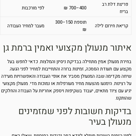
פריצת דלת רב
400–700 ₪
לפי מורכבות
בריח
תוספת 150–300
קריאת חירום לילה
מעבר למחיר העבודה
₪
איתור מנעולן מקצועי ואמין ברמת גן
בחירת מנעולן אמין מתחילה בבדיקת ניסיון והמלצות. כדאי לחפש בעל
מקצוע עם תעודת הסמכה, זמינות ברורה והתחייבות למחיר לפני הגעה.
שיחה מקדימה שבה המנעולן מסביר את אופי העבודה והאפשרויות מעידה
על רצינות. הימנעו מהצעות מחיר מעורפלות או נמוכות מדי. מנעולן מקצועי
יגיע עם ציוד מתאים, יעבוד בשקיפות ויספק אחריות על העבודה והחלקים
שהותקנו.
בדיקות חשובות לפני שמזמינים
מנעולן בעיר
לפני הזמנת השירות מומלץ לוודא כמה נקודות בסיסיות. שאלו האם