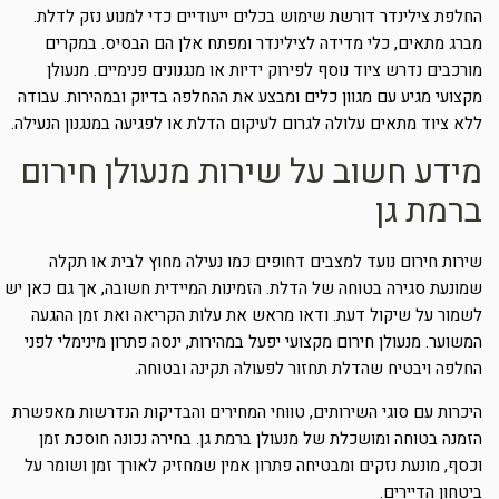
החלפת צילינדר דורשת שימוש בכלים ייעודיים כדי למנוע נזק לדלת.
מברג מתאים, כלי מדידה לצילינדר ומפתח אלן הם הבסיס. במקרים
מורכבים נדרש ציוד נוסף לפירוק ידיות או מנגנונים פנימיים. מנעולן
מקצועי מגיע עם מגוון כלים ומבצע את ההחלפה בדיוק ובמהירות. עבודה
ללא ציוד מתאים עלולה לגרום לעיקום הדלת או לפגיעה במנגנון הנעילה.
מידע חשוב על שירות מנעולן חירום
ברמת גן
שירות חירום נועד למצבים דחופים כמו נעילה מחוץ לבית או תקלה
שמונעת סגירה בטוחה של הדלת. הזמינות המיידית חשובה, אך גם כאן יש
לשמור על שיקול דעת. ודאו מראש את עלות הקריאה ואת זמן ההגעה
המשוער. מנעולן חירום מקצועי יפעל במהירות, ינסה פתרון מינימלי לפני
החלפה ויבטיח שהדלת תחזור לפעולה תקינה ובטוחה.
היכרות עם סוגי השירותים, טווחי המחירים והבדיקות הנדרשות מאפשרת
הזמנה בטוחה ומושכלת של מנעולן ברמת גן. בחירה נכונה חוסכת זמן
וכסף, מונעת נזקים ומבטיחה פתרון אמין שמחזיק לאורך זמן ושומר על
ביטחון הדיירים.