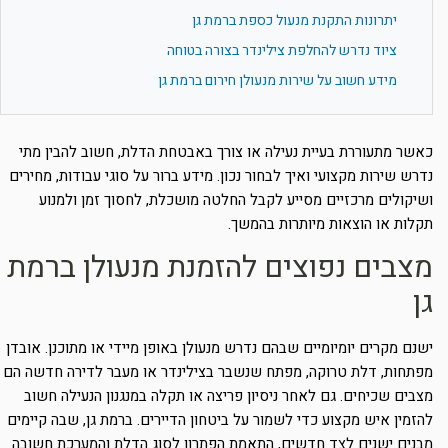
יתרונות התקנת מנעול כספת ברמת גן
ציוד נדרש להחלפת צילינדר בצורה בטוחה
מידע חשוב על שירות מנעולן חירום ברמת גן
כאשר מתעוררת בעיית נעילה או צורך באבטחת הדלת, חשוב להבין מתי
נדרש שירות מקצועי ואיך לבחור נכון. מידע ברור על סוגי עבודות, מחירים
ושיקולים מרכזיים מסייע לקבל החלטה מושכלת, לחסוך זמן ולמנוע
תקלות או הוצאות מיותרות בהמשך.
מצבים נפוצים להזמנת מנעולן ברמת
גן
ישנם מקרים יומיומיים שבהם נדרש מנעולן באופן מיידי או מתוכנן. אובדן
מפתחות, דלת טרוקה, מפתח שנשבר בצילינדר או מעבר לדירה חדשה הם
מצבים שכיחים. גם לאחר ניסיון פריצה או תקלה במנגנון הנעילה חשוב
להזמין איש מקצוע כדי לשמור על ביטחון הדיירים. ברמת גן, שבה קיימים
מבנים ישנים לצד חדשים, התאמת הפתרון לסוג הדלת והמערכת חשובה