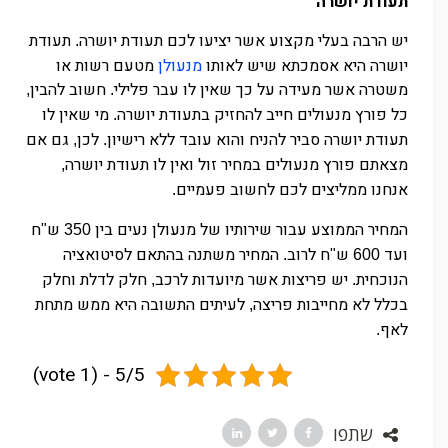
תעודת יושרה
יש הרבה בעלי מקצוע אשר יציעו לכם תעודת יושרה
תעודת
.
יושרה היא אסמכתא שיש לאותו
מנעולן
מטעם רשות או
משטרה אשר מעידה על כך שאין לו עבר פלילי
חשוב להבין
,
.
כל פורץ מנעולים חייב להחזיק בתעודת יושרה
מי שאין לו
.
תעודת יושרה סביר להניח והוא עובד ללא רישיון
לכן
גם אם
,
.
מצאתם פורץ מנעולים במחיר זול ואין לו תעודת יושרה
,
אנחנו ממליצים לכם לחשוב פעמיים
.
המחיר הממוצע עבור שירותיו של מנעולן נעים בין
ש
ח
"
350
ועד
ש
ח לרוב
המחיר משתנה בהתאם לסיטואציה
.
"
600
הנוכחית
יש פריצות אשר מיועדות לרכב
חלק לדלת וחלק
,
.
בכלל לא מחייבות פריצה
לעיתים התשובה היא ממש מתחת
,
לאף
.
5/5 - (1 vote)
שתפו